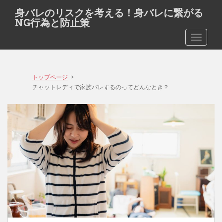
S
身バレのリスクを考える！身バレに繋がる
k
NG行為と防止策
i
TOGGLE
p
t
o
m
トップページ
>
a
チャットレディで家族バレするのってどんなとき？
i
n
c
o
n
t
e
n
t