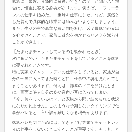
家族に「最近、金銭的に余裕ができたの？」と聞かれた場
合は、慎重に答える必要があります。例えば、「フリーラ
ンスの仕事を始めた」「趣味を仕事にした」など、漠然と
した答えで具体的な職業には触れないようにしましょう。
また、生活の中で豪華な買い物を避け、必要最低限の支出
を心がけることで、家族に疑念を抱かせるリスクを減らす
ことができます。
【たまたまチャットしているのを覗かれたとき】
次に多いのが、たまたまチャットをしているところを家族
に覗かれたときです。
特に実家でチャットレディの仕事をしていると、家族が自
分の部屋に入ってきた時などに、仕事中の姿を見られてし
まうことがあります。例えば、部屋のドアを開けたとき
に、画面に映る自分の姿や音声が耳に入ってしまい、
「今、何をしているの？」と家族から問い詰められる状況
になりかねません。このような予期しないタイミングで仕
事がバレると、言い訳が難しくなる場合があります。
家族バレを防ぐためには、できるだけ実家でチャットレデ
ィの仕事をしないようにすることが重要です。もしも、ど